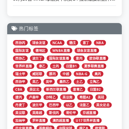
热门标签
西协丙
球会友谊
NCAA
德戊
意丁
NBA
国际友谊
德地区
WNBA直播
球会友谊直播
西协乙
波兰丁
国际友谊直播
意丙
欧协联直播
世界杯直播
泰乙
土丙
日篮B1
夏季联赛直播
瑞士甲
威冠联
挪丙
中超
NBA-G
奥丙
西协甲
英乙
英甲
墨西乙
土乙
立陶乙
CBA
英议北
新西兰联直播
意青乙
日篮B2
捷丙
卢森甲
沙特乙
英议南
希腊A2
英冠
丹麦丁
波兰甲
巴西甲
以乙
法篮乙
英女足总
英议联
英南超
斯伐丙
哥伦甲
芬超直播
加纳甲
罗杯直播
澳西超直播
U17世界杯直播
巴女甲直播
英南超中
中国足球
俄乙B
欧篮联