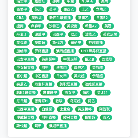
瑞士甲
威冠联
挪丙
中超
NBA-G
奥丙
西协甲
英乙
英甲
墨西乙
土乙
立陶乙
CBA
英议北
新西兰联直播
意青乙
日篮B2
捷丙
卢森甲
沙特乙
英议南
希腊A2
英冠
丹麦丁
波兰甲
巴西甲
以乙
法篮乙
英女足总
英议联
英南超
斯伐丙
哥伦甲
芬超直播
加纳甲
罗杯直播
澳西超直播
U17世界杯直播
巴女甲直播
英南超中
中国足球
俄乙B
欧篮联
中女超直播
阿甲
法篮丙
瑞典乙
英依超
塞尔超
中乙直播
日女甲
英北超
伊朗超
突尼乙
丹麦杯直播
美职联直播
澳维超直播
韩K2联直播
意青联甲
西女甲
荷丙
英U21
尼日超
德青联H
欧联
乌克超
荷乙
巴西甲直播
白俄超
比业余
英足挑杯
阿篮联
澳威超直播
阿甲直播
欧冠直播
俄篮超
西乙
斯伐超
匈甲
澳威甲直播