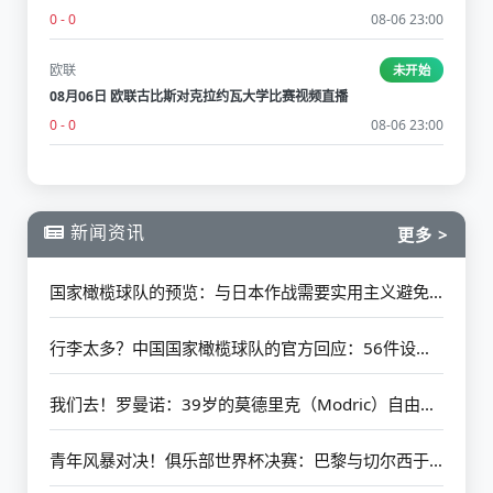
0 - 0
08-06 23:00
欧联
未开始
08月06日 欧联古比斯对克拉约瓦大学比赛视频直播
0 - 0
08-06 23:00
新闻资讯
更多 >
国家橄榄球队的预览：与日本作战需要实用主义避免悲剧 更多的新移民可能欢迎他们的首次亮相
行李太多？中国国家橄榄球队的官方回应：56件设备的具体情况如下
我们去！罗曼诺：39岁的莫德里克（Modric）自由加入AC米兰（AC Milan）
青年风暴对决！俱乐部世界杯决赛：巴黎与切尔西于7月14日开始