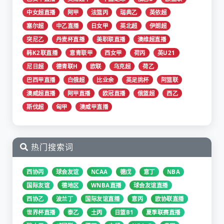
中女超直播
阿甲
法篮丙
瑞典乙
英依超
塞尔超
中乙直播
日女甲
英北超
伊朗超
突尼乙
丹麦杯直播
美职联直播
澳维超直播
韩K2联直播
意青联甲
西女甲
荷丙
英U21
尼日超
德青联H
欧联
乌克超
荷乙
巴西甲直播
白俄超
比业余
英足挑杯
阿篮联
澳威超直播
阿甲直播
欧冠直播
俄篮超
西乙
斯伐超
匈甲
澳威甲直播
热门搜索词
西协丙
球会友谊
NCAA
德戊
意丁
NBA
国际友谊
德地区
WNBA直播
球会友谊直播
西协乙
波兰丁
国际友谊直播
意丙
欧协联直播
世界杯直播
泰乙
土丙
日篮B1
夏季联赛直播