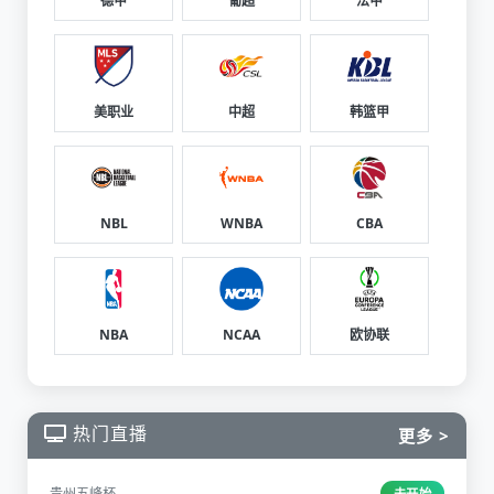
德甲
葡超
法甲
美职业
中超
韩篮甲
NBL
WNBA
CBA
NBA
NCAA
欧协联
热门直播
更多 >
贵州五峰杯
未开始