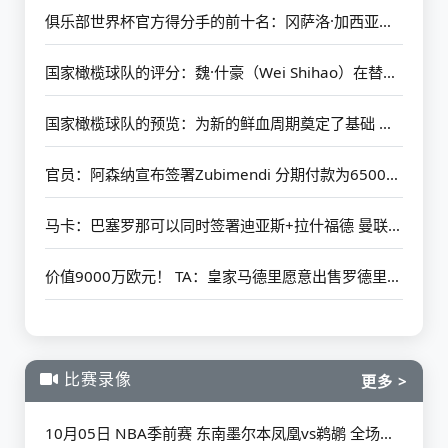
俱乐部世界杯官方得分手的前十名：冈萨洛·加西亚（Gonzalo Garcia）以4个进球排名第一 其余9人被淘汰
国家橄榄球队的评分：魏·什豪（Wei Shihao）在替补席上的最高分
国家橄榄球队的预览：为新的鲜血周期奠定了基础 韩国仍然需要在第一场比赛中放开手脚
官员：阿森纳宣布签署Zubimendi 分期付款为6500万欧元
马卡：巴塞罗那可以同时签署迪亚斯+拉什福德 曼联承诺首次借给后者
价值9000万欧元！ TA：皇家马德里愿意出售罗德里戈 阿森纳有初步联系
比赛录像
更多 >
10月05日 NBA季前赛 东南墨尔本凤凰vs鹈鹕 全场录像回放