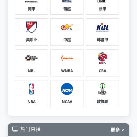
德甲
葡超
法甲
美职业
中超
韩篮甲
NBL
WNBA
CBA
NBA
NCAA
欧协联
热门直播
更多 >