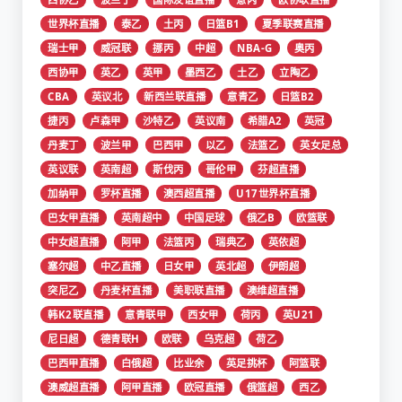
世界杯直播
泰乙
土丙
日篮B1
夏季联赛直播
瑞士甲
威冠联
挪丙
中超
NBA-G
奥丙
西协甲
英乙
英甲
墨西乙
土乙
立陶乙
CBA
英议北
新西兰联直播
意青乙
日篮B2
捷丙
卢森甲
沙特乙
英议南
希腊A2
英冠
丹麦丁
波兰甲
巴西甲
以乙
法篮乙
英女足总
英议联
英南超
斯伐丙
哥伦甲
芬超直播
加纳甲
罗杯直播
澳西超直播
U17世界杯直播
巴女甲直播
英南超中
中国足球
俄乙B
欧篮联
中女超直播
阿甲
法篮丙
瑞典乙
英依超
塞尔超
中乙直播
日女甲
英北超
伊朗超
突尼乙
丹麦杯直播
美职联直播
澳维超直播
韩K2联直播
意青联甲
西女甲
荷丙
英U21
尼日超
德青联H
欧联
乌克超
荷乙
巴西甲直播
白俄超
比业余
英足挑杯
阿篮联
澳威超直播
阿甲直播
欧冠直播
俄篮超
西乙