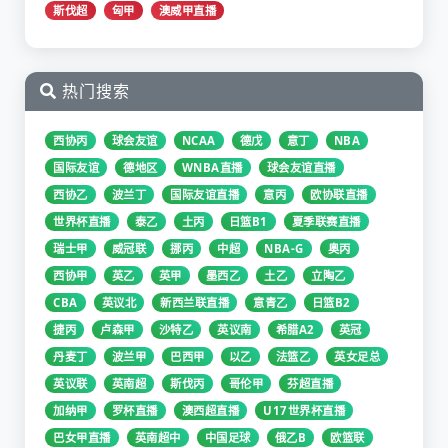
斯伐超
匈甲
澳威甲直播
热门搜索
西协丙
球会友谊
NCAA
德戊
意丁
NBA
国际友谊
德地区
WNBA直播
球会友谊直播
西协乙
波兰丁
国际友谊直播
意丙
欧协联直播
世界杯直播
泰乙
土丙
日篮B1
夏季联赛直播
瑞士甲
威冠联
挪丙
中超
NBA-G
奥丙
西协甲
英乙
英甲
墨西乙
土乙
立陶乙
CBA
英议北
新西兰联直播
意青乙
日篮B2
捷丙
卢森甲
沙特乙
英议南
希腊A2
英冠
丹麦丁
波兰甲
巴西甲
以乙
法篮乙
英女足总
英议联
英南超
斯伐丙
哥伦甲
芬超直播
加纳甲
罗杯直播
澳西超直播
U17世界杯直播
巴女甲直播
英南超中
中国足球
俄乙B
欧篮联