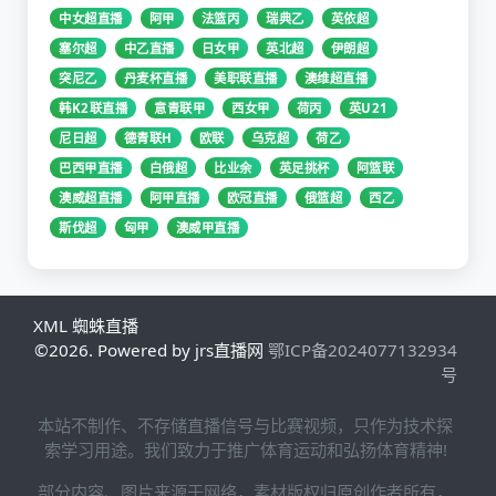
中女超直播
阿甲
法篮丙
瑞典乙
英依超
塞尔超
中乙直播
日女甲
英北超
伊朗超
突尼乙
丹麦杯直播
美职联直播
澳维超直播
韩K2联直播
意青联甲
西女甲
荷丙
英U21
尼日超
德青联H
欧联
乌克超
荷乙
巴西甲直播
白俄超
比业余
英足挑杯
阿篮联
澳威超直播
阿甲直播
欧冠直播
俄篮超
西乙
斯伐超
匈甲
澳威甲直播
XML
蜘蛛直播
©2026. Powered by jrs直播网
鄂ICP备2024077132934
号
本站不制作、不存储直播信号与比赛视频，只作为技术探
索学习用途。我们致力于推广体育运动和弘扬体育精神!
部分内容、图片来源于网络，素材版权归原创作者所有，