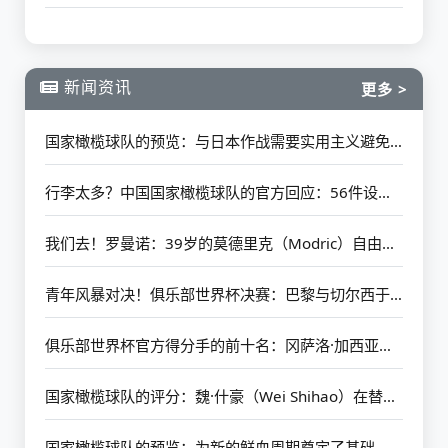
新闻资讯
更多 >
国家橄榄球队的预览：与日本作战需要实用主义避免悲剧 更多的新移民可能欢迎他们的首次亮相
行李太多？中国国家橄榄球队的官方回应：56件设备的具体情况如下
我们去！罗曼诺：39岁的莫德里克（Modric）自由加入AC米兰（AC Milan）
青年风暴对决！俱乐部世界杯决赛：巴黎与切尔西于7月14日开始
俱乐部世界杯官方得分手的前十名：冈萨洛·加西亚（Gonzalo Garcia）以4个进球排名第一 其余9人被淘汰
国家橄榄球队的评分：魏·什豪（Wei Shihao）在替补席上的最高分
国家橄榄球队的预览：为新的鲜血周期奠定了基础 韩国仍然需要在第一场比赛中放开手脚