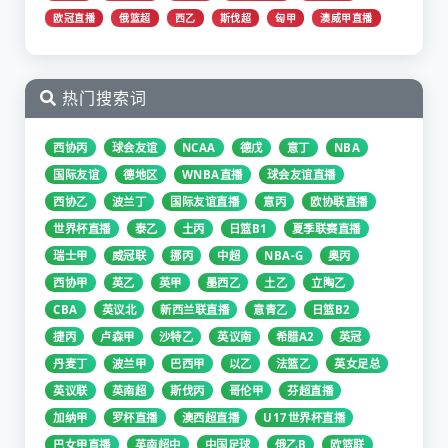
欧冠直播
俄篮超
西乙
斯伐超
匈甲
澳威甲直播
热门搜索词
西协丙
球会友谊
NCAA
德戊
意丁
NBA
国际友谊
德地区
WNBA直播
球会友谊直播
西协乙
波兰丁
国际友谊直播
意丙
欧协联直播
世界杯直播
泰乙
土丙
日篮B1
夏季联赛直播
瑞士甲
威冠联
挪丙
中超
NBA-G
奥丙
西协甲
英乙
英甲
墨西乙
土乙
立陶乙
CBA
英议北
新西兰联直播
意青乙
日篮B2
捷丙
卢森甲
沙特乙
英议南
希腊A2
英冠
丹麦丁
波兰甲
巴西甲
以乙
法篮乙
英女足总
英议联
英南超
斯伐丙
哥伦甲
芬超直播
加纳甲
罗杯直播
澳西超直播
U17世界杯直播
巴女甲直播
英南超中
中国足球
俄乙B
欧篮联