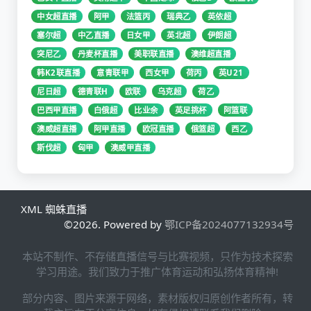
中女超直播
阿甲
法篮丙
瑞典乙
英依超
塞尔超
中乙直播
日女甲
英北超
伊朗超
突尼乙
丹麦杯直播
美职联直播
澳维超直播
韩K2联直播
意青联甲
西女甲
荷丙
英U21
尼日超
德青联H
欧联
乌克超
荷乙
巴西甲直播
白俄超
比业余
英足挑杯
阿篮联
澳威超直播
阿甲直播
欧冠直播
俄篮超
西乙
斯伐超
匈甲
澳威甲直播
XML
蜘蛛直播
©2026. Powered by
鄂ICP备2024077132934号
本站不制作、不存储直播信号与比赛视频，只作为技术探索
学习用途。我们致力于推广体育运动和弘扬体育精神!
部分内容、图片来源于网络，素材版权归原创作者所有，转