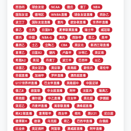
西协丙
球会友谊
NCAA
德戊
意丁
NBA
国际友谊
德地区
WNBA直播
球会友谊直播
西协乙
波兰丁
国际友谊直播
意丙
欧协联直播
世界杯直播
泰乙
土丙
日篮B1
夏季联赛直播
瑞士甲
威冠联
挪丙
中超
NBA-G
奥丙
西协甲
英乙
英甲
墨西乙
土乙
立陶乙
CBA
英议北
新西兰联直播
意青乙
日篮B2
捷丙
卢森甲
沙特乙
英议南
希腊A2
英冠
丹麦丁
波兰甲
巴西甲
以乙
法篮乙
英女足总
英议联
英南超
斯伐丙
哥伦甲
芬超直播
加纳甲
罗杯直播
澳西超直播
U17世界杯直播
巴女甲直播
英南超中
中国足球
俄乙B
欧篮联
中女超直播
阿甲
法篮丙
瑞典乙
英依超
塞尔超
中乙直播
日女甲
英北超
伊朗超
突尼乙
丹麦杯直播
美职联直播
澳维超直播
韩K2联直播
意青联甲
西女甲
荷丙
英U21
尼日超
德青联H
欧联
乌克超
荷乙
巴西甲直播
白俄超
比业余
英足挑杯
阿篮联
澳威超直播
阿甲直播