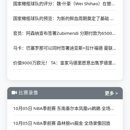
国家橄榄球队的评分：魏·什豪（Wei Shihao）在替补席上的最高分
国家橄榄球队的预览：为新的鲜血周期奠定了基础 韩国仍然需要在第一场比赛中放开手脚
官员：阿森纳宣布签署Zubimendi 分期付款为6500万欧元
马卡：巴塞罗那可以同时签署迪亚斯+拉什福德 曼联承诺首次借给后者
价值9000万欧元！ TA：皇家马德里愿意出售罗德里戈 阿森纳有初步联系
比赛录像
更多 >
10月05日 NBA季前赛 东南墨尔本凤凰vs鹈鹕 全场录像回放
10月05日 NBA季前赛 森林狼vs掘金 全场录像回放