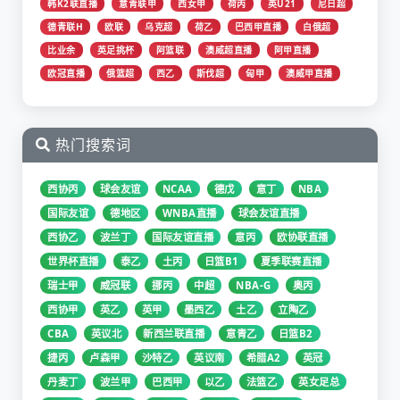
韩K2联直播
意青联甲
西女甲
荷丙
英U21
尼日超
德青联H
欧联
乌克超
荷乙
巴西甲直播
白俄超
比业余
英足挑杯
阿篮联
澳威超直播
阿甲直播
欧冠直播
俄篮超
西乙
斯伐超
匈甲
澳威甲直播
热门搜索词
西协丙
球会友谊
NCAA
德戊
意丁
NBA
国际友谊
德地区
WNBA直播
球会友谊直播
西协乙
波兰丁
国际友谊直播
意丙
欧协联直播
世界杯直播
泰乙
土丙
日篮B1
夏季联赛直播
瑞士甲
威冠联
挪丙
中超
NBA-G
奥丙
西协甲
英乙
英甲
墨西乙
土乙
立陶乙
CBA
英议北
新西兰联直播
意青乙
日篮B2
捷丙
卢森甲
沙特乙
英议南
希腊A2
英冠
丹麦丁
波兰甲
巴西甲
以乙
法篮乙
英女足总