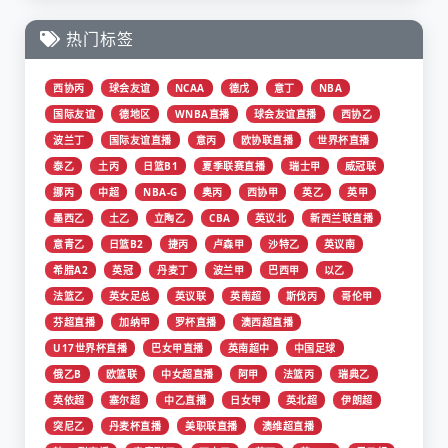
热门标签
西协丙
球会友谊
NCAA
德戊
意丁
NBA
国际友谊
德地区
WNBA直播
球会友谊直播
西协乙
波兰丁
国际友谊直播
意丙
欧协联直播
世界杯直播
泰乙
土丙
日篮B1
夏季联赛直播
瑞士甲
威冠联
挪丙
中超
NBA-G
奥丙
西协甲
英乙
英甲
墨西乙
土乙
立陶乙
CBA
英议北
新西兰联直播
意青乙
日篮B2
捷丙
卢森甲
沙特乙
英议南
希腊A2
英冠
丹麦丁
波兰甲
巴西甲
以乙
法篮乙
英女足总
英议联
英南超
斯伐丙
哥伦甲
芬超直播
加纳甲
罗杯直播
澳西超直播
U17世界杯直播
巴女甲直播
英南超中
中国足球
俄乙B
欧篮联
中女超直播
阿甲
法篮丙
瑞典乙
英依超
塞尔超
中乙直播
日女甲
英北超
伊朗超
突尼乙
丹麦杯直播
美职联直播
澳维超直播