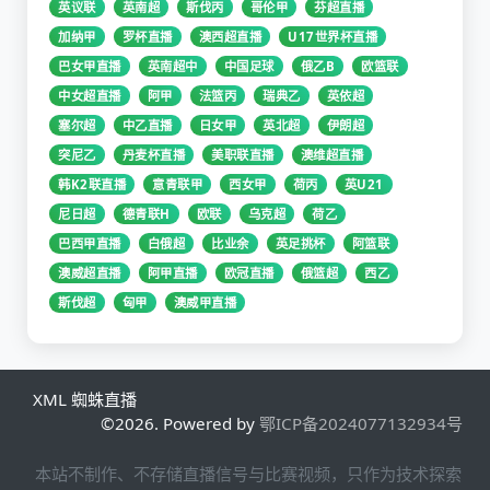
英议联
英南超
斯伐丙
哥伦甲
芬超直播
加纳甲
罗杯直播
澳西超直播
U17世界杯直播
巴女甲直播
英南超中
中国足球
俄乙B
欧篮联
中女超直播
阿甲
法篮丙
瑞典乙
英依超
塞尔超
中乙直播
日女甲
英北超
伊朗超
突尼乙
丹麦杯直播
美职联直播
澳维超直播
韩K2联直播
意青联甲
西女甲
荷丙
英U21
尼日超
德青联H
欧联
乌克超
荷乙
巴西甲直播
白俄超
比业余
英足挑杯
阿篮联
澳威超直播
阿甲直播
欧冠直播
俄篮超
西乙
斯伐超
匈甲
澳威甲直播
XML
蜘蛛直播
©2026. Powered by
鄂ICP备2024077132934号
本站不制作、不存储直播信号与比赛视频，只作为技术探索