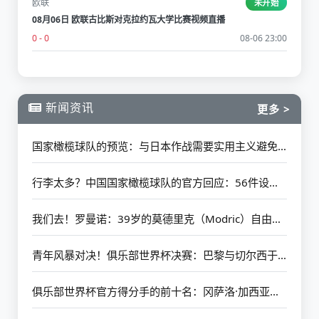
欧联
未开始
08月06日 欧联古比斯对克拉约瓦大学比赛视频直播
0 - 0
08-06 23:00
新闻资讯
更多 >
国家橄榄球队的预览：与日本作战需要实用主义避免悲剧 更多的新移民可能欢迎他们的首次亮相
行李太多？中国国家橄榄球队的官方回应：56件设备的具体情况如下
我们去！罗曼诺：39岁的莫德里克（Modric）自由加入AC米兰（AC Milan）
青年风暴对决！俱乐部世界杯决赛：巴黎与切尔西于7月14日开始
俱乐部世界杯官方得分手的前十名：冈萨洛·加西亚（Gonzalo Garcia）以4个进球排名第一 其余9人被淘汰