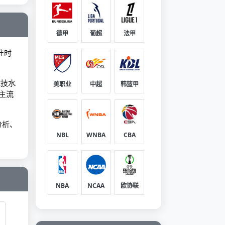
德甲
葡超
法甲
准时
竞技水
美职业
中超
韩篮甲
主流
分析、
NBL
WNBA
CBA
NBA
NCAA
欧协联