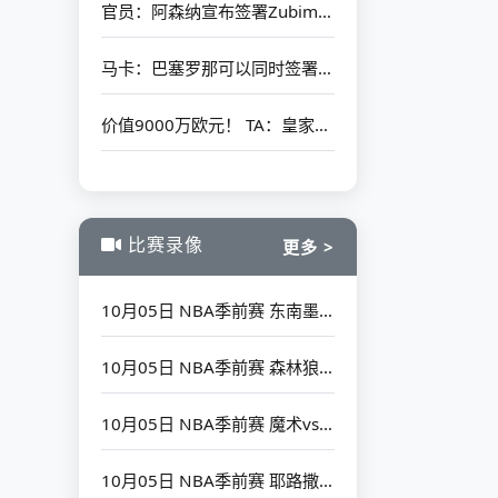
官员：阿森纳宣布签署Zubimendi 分期付款为6500万欧元
马卡：巴塞罗那可以同时签署迪亚斯+拉什福德 曼联承诺首次借给后者
价值9000万欧元！ TA：皇家马德里愿意出售罗德里戈 阿森纳有初步联系
比赛录像
更多 >
10月05日 NBA季前赛 东南墨尔本凤凰vs鹈鹕 全场录像回放
10月05日 NBA季前赛 森林狼vs掘金 全场录像回放
10月05日 NBA季前赛 魔术vs热火 全场录像回放
10月05日 NBA季前赛 耶路撒冷夏普尔vs篮网 全场录像回放