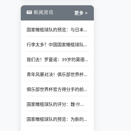
新闻资讯
更多 >
国家橄榄球队的预览：与日本作战需要实用主义避免悲剧 更多的新移民可能欢迎他们的首次亮相
行李太多？中国国家橄榄球队的官方回应：56件设备的具体情况如下
我们去！罗曼诺：39岁的莫德里克（Modric）自由加入AC米兰（AC Milan）
青年风暴对决！俱乐部世界杯决赛：巴黎与切尔西于7月14日开始
俱乐部世界杯官方得分手的前十名：冈萨洛·加西亚（Gonzalo Garcia）以4个进球排名第一 其余9人被淘汰
国家橄榄球队的评分：魏·什豪（Wei Shihao）在替补席上的最高分
国家橄榄球队的预览：为新的鲜血周期奠定了基础 韩国仍然需要在第一场比赛中放开手脚