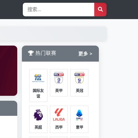
热门联赛
更多 >
国际友
英甲
英冠
谊
英超
西甲
意甲