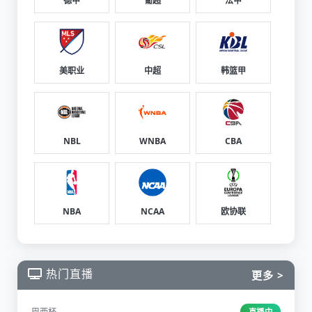
德甲
葡超
法甲
美职业
中超
韩篮甲
NBL
WNBA
CBA
NBA
NCAA
欧协联
热门直播
更多 >
巴西杯
直播中